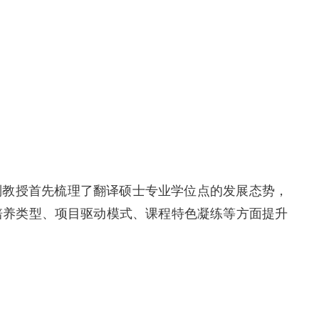
刘教授首先
梳理
了
翻译硕士专业学位点
的发展
态势，
培养类型、项目驱动
模式、课程特色凝练
等
方面
提升