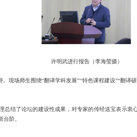
许明武进行报告
（
李海莹
摄）
持
。
现场
师生围绕
“翻译
学科发展
”“
特色课程建设
”
“翻译
理总结了
论坛
的建设性
成果，
对专家的传经送宝表示衷
新台阶
。