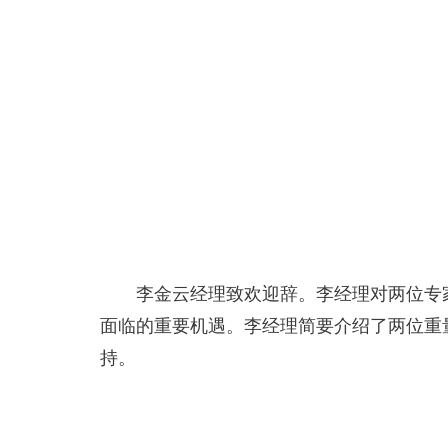
李金云经理致欢迎辞。李经理对两位专
面临的重要机遇。李经理简要介绍了两位重
持。