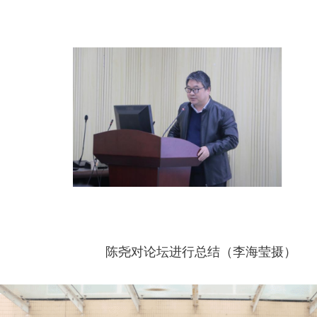
陈尧对论坛进行总结
（
李海莹
摄）