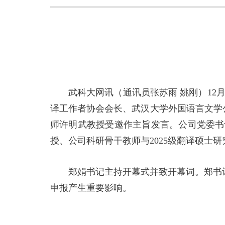
武科大网讯（通讯员张苏雨
姚刚）
12
译工作者协会会长、武汉大学外国语言文学
师许明武教授受邀作主旨发言。公司党委书
授、公司科研骨干教师与
2025
级翻译硕士研
郑娟书记主持开幕式并致开幕词。郑书
申报产生重要影响。