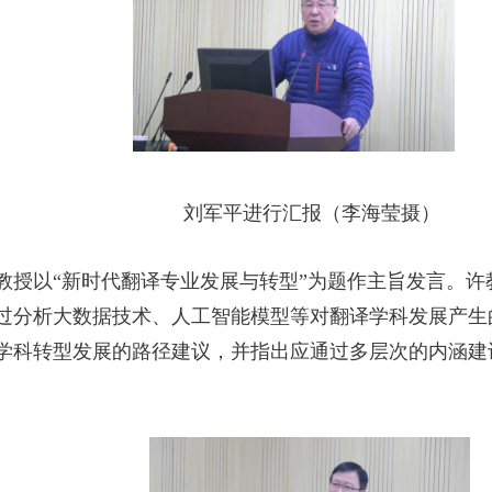
刘军平进行汇报
（
李海莹
摄）
教授以
“新时代翻译专业发展与转型”为题作主旨发言。
过分析大数据技术、人工智能模型等对翻译学科发展产生
学科转型发展的路径建议，并指出应通过多层次的内涵建