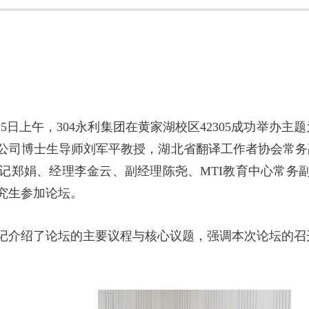
月
5
日上午，304永利集团在黄家湖校区
42305
成功举办主题
公司博士生导师刘军平教授，湖北省翻译工作者协会常务副
记郑娟、经理李金云、副经理陈尧、
MTI
教育中心常务
究生参加论坛。
记介绍了论坛的主要议程与核心议题，强调本次论坛的召