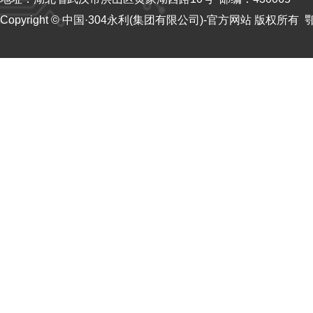
Copyright © 中国·304永利(集团有限公司)-官方网站 版权所有 鄂I