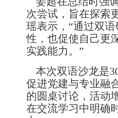
姜超在总结时强
次尝试，旨在探索
瑶表示，
“
通过双语
性，也促使自己更
实践能力。
”
本次双语沙龙是3
促进党建与
专业融
的圆桌讨论，活动
在交流
学习
中明确