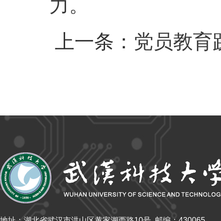
力。
上一条：
党员教育践
地址：湖北省武汉市洪山区黄家湖西路10号 邮编：430065