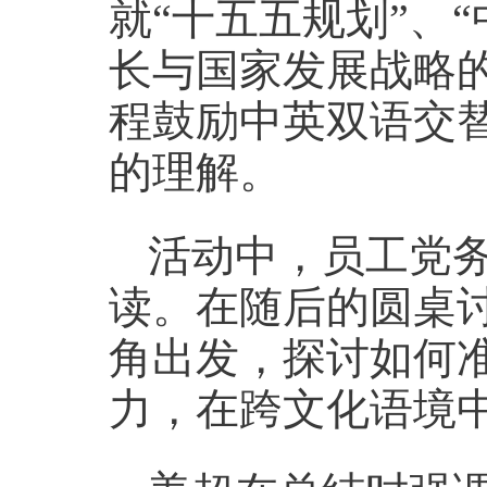
就
“
十五五规划
”
、
“
长与国家发展战略
程鼓励中英双语交
的理解。
活动中，员工党
读。在随后的圆桌
角出发，探讨如何
力，在跨文化语境