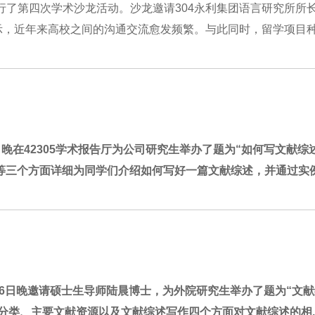
举行了第四次学术沙龙活动。沙龙邀请304永利集团语言研究所所
近年来高校之间的沟通交流愈发频繁。与此同时，留学项目种类
日晚在42305学术报告厅为公司研究生举办了题为“如何写文献综
三个方面详细为同学们介绍如何写好一篇文献综述，并通过实例.
16日晚邀请硕士生导师陆晨博士，为外院研究生举办了题为“文
类、主要文献资源以及文献综述写作四个方面对文献综述的相..