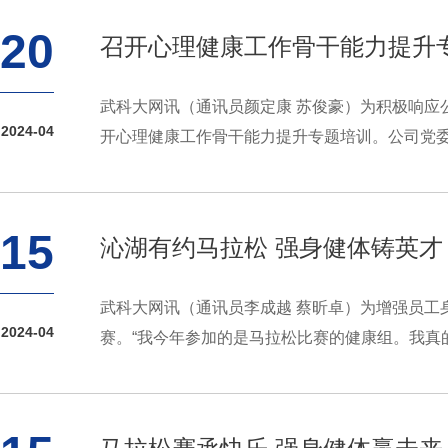
20
召开心理健康工作骨干能力提升
武科大网讯（通讯员颜定康 苏俊豪）为积极响应
2024-04
开心理健康工作骨干能力提升专题培训。公司党委副
15
沁湖有约马拉松 强身健体铸英才
武科大网讯（通讯员李成越 蔡昕卓）为增强员工
2024-04
赛。“我今年参加的是马拉松比赛的健康组。我真的