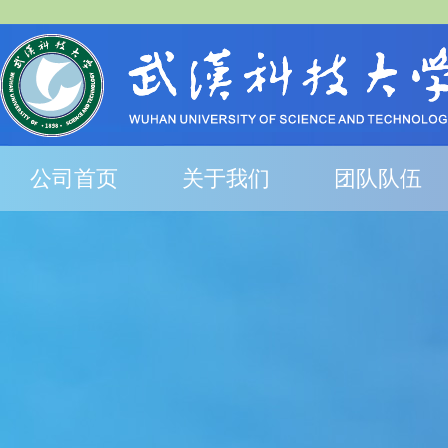
公司首页
关于我们
团队队伍