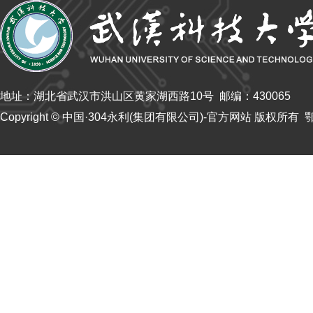
地址：湖北省武汉市洪山区黄家湖西路10号 邮编：430065
Copyright © 中国·304永利(集团有限公司)-官方网站 版权所有 鄂I