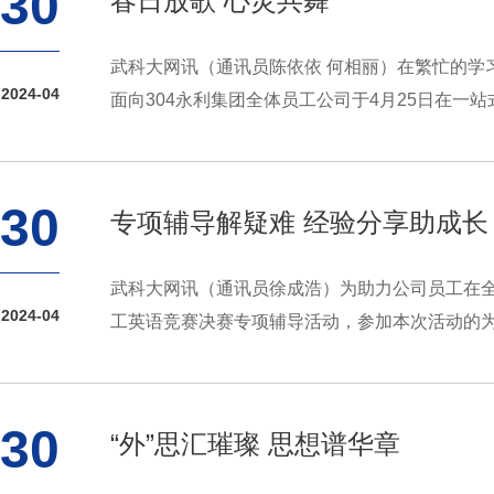
30
春日放歌 心灵共舞
武科大网讯（通讯员陈依依 何相丽）在繁忙的
2024-04
面向304永利集团全体员工公司于4月25日在一
30
专项辅导解疑难 经验分享助成长
武科大网讯（通讯员徐成浩）为助力公司员工在全国
2024-04
工英语竞赛决赛专项辅导活动，参加本次活动的为
30
“外”思汇璀璨 思想谱华章