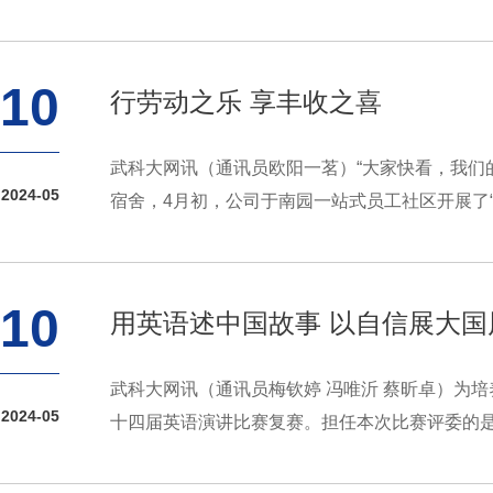
10
行劳动之乐 享丰收之喜
武科大网讯（通讯员欧阳一茗）“大家快看，我们
2024-05
宿舍，4月初，公司于南园一站式员工社区开展了“
10
用英语述中国故事 以自信展大国
武科大网讯（通讯员梅钦婷 冯唯沂 蔡昕卓）为
2024-05
十四届英语演讲比赛复赛。担任本次比赛评委的是