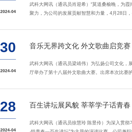
武科大网讯（通讯员肖迎希）“莫道桑榆晚，为霞
2024-04
聚力，为公司的发展贡献智慧和力量，4月28日，
30
音乐无界跨文化 外文歌曲启竞赛
武科大网讯（通讯员梁靖伟）为弘扬公司文化，展
2024-04
厅举办了第十八届外文歌曲大赛。出席本次比赛的
28
百生讲坛展风貌 莘莘学子话青春
武科大网讯（通讯员徐慧玲 陈昱伶）为深入贯彻习
2024-04
·悦青春—百生讲坛”为主题的演讲比赛，公司兼职