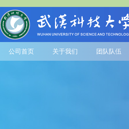
公司首页
关于我们
团队队伍